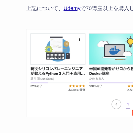
上記について、
Udemy
で70講座以上を購入