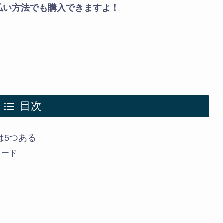
払い方法でも購入できますよ！
目次
は5つある
カード