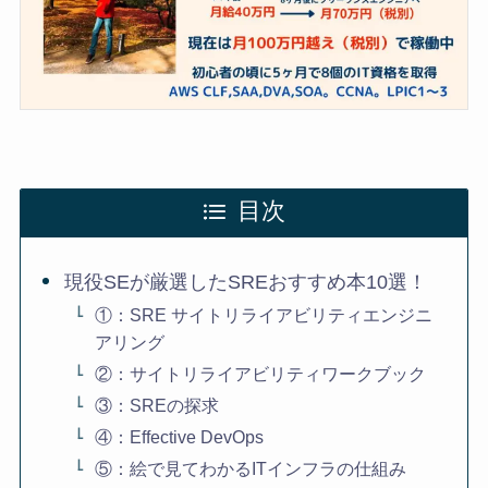
目次
現役SEが厳選したSREおすすめ本10選！
①：SRE サイトリライアビリティエンジニ
アリング
②：サイトリライアビリティワークブック
③：SREの探求
④：Effective DevOps
⑤：絵で見てわかるITインフラの仕組み