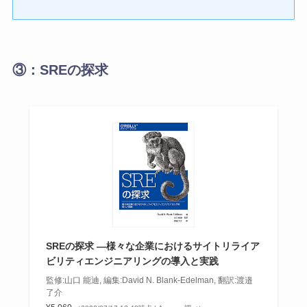
③：SREの探求
SREの探求 ―様々な企業におけるサイトリライア
ビリティエンジニアリングの導入と実践
監修:山口 能迪, 編集:David N. Blank-Edelman, 翻訳:渡邉
了介